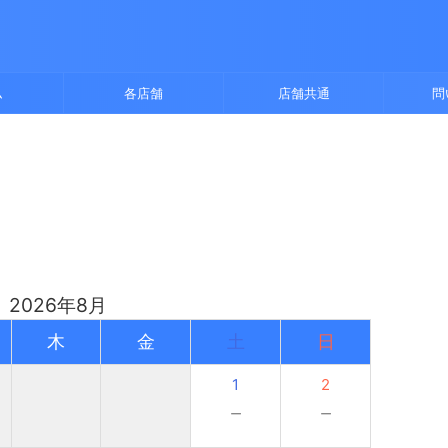
ム
各店舗
店舗共通
問
2026年8月
木
金
土
日
1
2
－
－