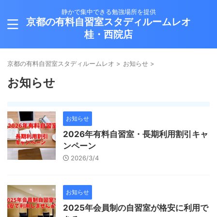
静かで集中できる勉強場所を提供
京都の有料自習室スタディルームレオ
桂・西院店
京都の有料自習室スタディルームレオ
>
お知らせ
>
お知らせ
お知らせ
2026年有料自習室・長期利用割引キャ
ンペーン
2026/3/4
お知らせ
2025年会員制の自習室が格安に利用で