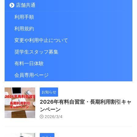
店舗共通
利用手順
利用規約
変更や利用中止について
奨学生スタッフ募集
有料一日体験
会員専用ページ
お知らせ
2026年有料自習室・長期利用割引キャ
ンペーン
2026/3/4